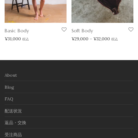
Basic Body
Soft Body
価格帯: ¥29,00
¥
31,000
¥
29,000
–
¥
32,000
税込
税込
About
Blog
FAQ
配送状況
返品・交換
受注商品