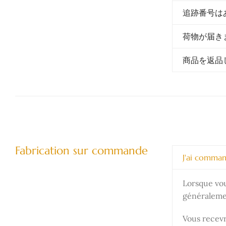
追跡番号は
荷物が届き
商品を返品
Fabrication sur commande
J'ai comman
Lorsque vou
généraleme
Vous recevr