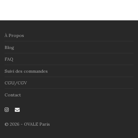
À Propos
Blog
FAQ
Suivi des commandes
CGU/CGV
Contact
© 2026 - OVALE Paris